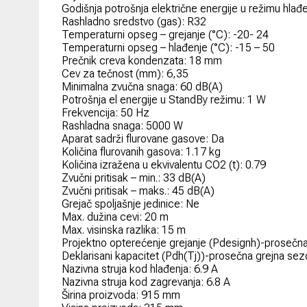
Godišnja potrošnja električne energije u režimu hla
Rashladno sredstvo (gas): R32
Temperaturni opseg – grejanje (°C): -20- 24
Temperaturni opseg – hlađenje (°C): -15 – 50
Prečnik creva kondenzata: 18 mm
Cev za tečnost (mm): 6,35
Minimalna zvučna snaga: 60 dB(A)
Potrošnja el energije u StandBy režimu: 1 W
Frekvencija: 50 Hz
Rashladna snaga: 5000 W
Aparat sadrži flurovane gasove: Da
Količina flurovanih gasova: 1.17 kg
Količina izražena u ekvivalentu CO2 (t): 0.79
Zvučni pritisak – min.: 33 dB(A)
Zvučni pritisak – maks.: 45 dB(A)
Grejač spoljašnje jedinice: Ne
Max. dužina cevi: 20 m
Max. visinska razlika: 15 m
Projektno opterećenje grejanje (Pdesignh)-prosečn
Deklarisani kapacitet (Pdh(Tj))-prosečna grejna se
Nazivna struja kod hlađenja: 6.9 A
Nazivna struja kod zagrevanja: 6.8 A
Širina proizvoda: 915 mm