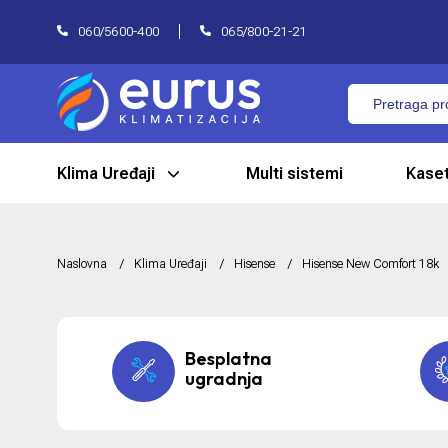
060/5600-400
065/800-21-21
Klima Uređaji
Multi sistemi
Kaset
Naslovna
Klima Uređaji
Hisense
Hisense New Comfort 18k
Besplatna
ugradnja