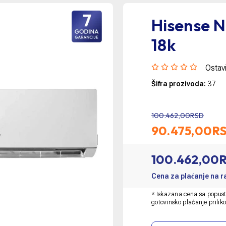
Hisense 
18k
Ostavi
Šifra prozivoda:
37
100.462,00RSD
90.475,00
R
100.462,00
Cena za plaćanje na 
* Iskazana cena sa popust
gotovinsko plaćanje prilik