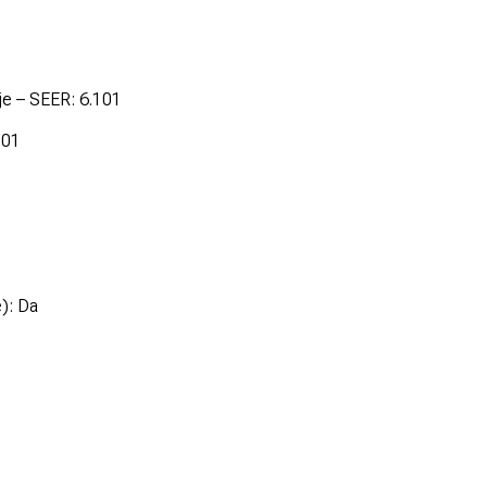
nje – SEER: 6.101
101
): Da