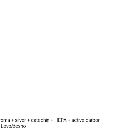
 aroma + silver + catechin + HEPA + active carbon
e: Levo/desno