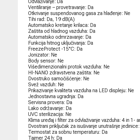
Odvlaživanje: Da
Ventiliranje – provetravanje: Da
Otkrivanje suspendovanog gasa za hlađenje: Ne
Tihi rad: Da, 19 dB(A)
Automatsko kretanje krilaca: Da
Zaštita od hladnog vazduha: Da
Automatsko odmrzavanje: Da
Funkcija hitnog uključivanja: Da
FreezeProtect -15°C: Da
Jonizator: Ne
Body sensor: Ne
Višedimenzionalni protok vazduha: Ne
HI-NANO zdravstvena zaštita: Ne
Dvostruko samočišćenje: Ne
Svež vazduh: Ne
Prikazivanje kvaliteta vazduha na LED displeju: Ne
Jednostavna ugradnja: Da
Servisna provera: Da
Lako održavanje: Da
UVC sterilizacija: Ne
Klima uređaj i filter za odvlaživanje vazduha: 4 in 1-
Dvostrani priključak za isušivanje unutrašnje jedinic
Termostat za sobnu temperaturu: Da
Tajmer 24 h: Da