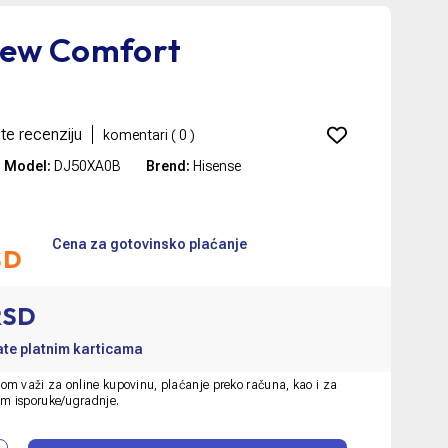
New Comfort
te recenziju
komentari (
0
)
Model:
DJ50XA0B
Brend:
Hisense
Cena za gotovinsko plaćanje
SD
RSD
rate platnim karticama
om važi za online kupovinu, plaćanje preko računa, kao i za
om isporuke/ugradnje.