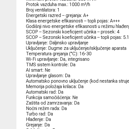
Protok vazduha max.: 1000 m³/h
Broj ventilatora: 1
Energetski razred – grejanja: A+
Klasa energetske efikasnosti – topli pojas: A+++
Godišnji nivo energetske efikasnosti u režimu hlađe
SCOP – Sezonski koeficijent učinka – prosek: 4
SCOP – Sezonski koeficijent učinka – topli pojas: 5.
Upravljanje: Daljinsko upravljanje
Uključenje: Dugme za uključenje/isključenje aparata
Temperatura grejanja (°C): 16-30
Wi-Fi upravljanje: Da, integrisano
TMS sistem kontrole: Da
AI smart: Ne
Upravljanje glasom: Da
Automatsko ponovno uključenje (kod nestanka struje
Memorija položaja krilaca: Da
Automatski rad: Da
Funkcija samočišćenja: Ne
Zaštita od zamrzavanja: Da
Noćni režim rada: Da
Turbo rad: Da
Hlađenje: Da
Grejanje: Da