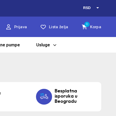
RSD
EUR
0
Prijava
Lista želja
Korpa
tne pumpe
Usluge
Besplatna
a
isporuka u
Beogradu