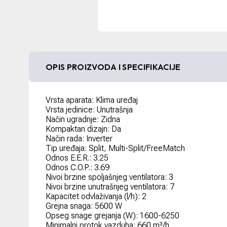
OPIS PROIZVODA I SPECIFIKACIJE
Vrsta aparata: Klima uređaj
Vrsta jedinice: Unutrašnja
Način ugradnje: Zidna
Kompaktan dizajn: Da
Način rada: Inverter
Tip uređaja: Split, Multi-Split/FreeMatch
Odnos E.E.R.: 3.25
Odnos C.O.P.: 3.69
Nivoi brzine spoljašnjeg ventilatora: 3
Nivoi brzine unutrašnjeg ventilatora: 7
Kapacitet odvlaživanja (l/h): 2
Grejna snaga: 5600 W
Opseg snage grejanja (W): 1600-6250
Minimalni protok vazduha: 660 m³/h