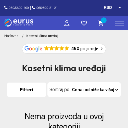
RSD
060/5600-400
065/800-21-21
EUR
0
Naslovna
Kasetni klima uređaji
450 рецензије
Kasetni klima uređaji
Filteri
Sortiraj po
Nema proizvoda u ovoj
kategoriji