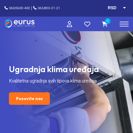
RSD
060/5600-400
065/800-21-21
EUR
0
Ugradnja klima uređaja
Kvalitetna ugradnja svih tipova klima uređaja
Pozovite nas