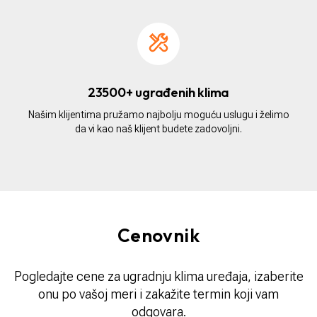
23500+ ugrađenih klima
Našim klijentima pružamo najbolju moguću uslugu i želimo
da vi kao naš klijent budete zadovoljni.
Cenovnik
Pogledajte cene za ugradnju klima uređaja, izaberite
onu po vašoj meri i zakažite termin koji vam
odgovara.