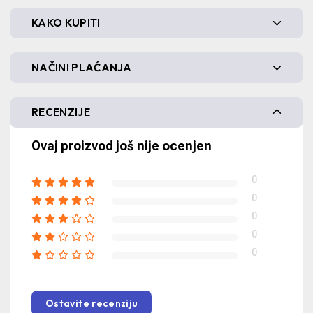
KAKO KUPITI
NAČINI PLAĆANJA
RECENZIJE
Ovaj proizvod još nije ocenjen
0
0
0
0
0
Ostavite recenziju