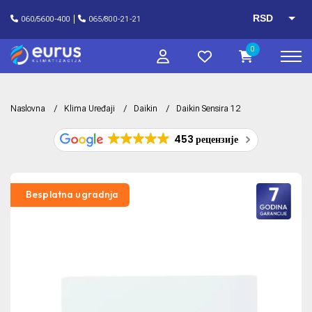
RSD
060/5600-400
065/800-21-21
EUR
0
Naslovna
Klima Uređaji
Daikin
Daikin Sensira 12
453 рецензије
Besplatna ugradnja