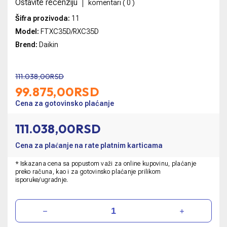
Ostavite recenziju
komentari (
0
)
Šifra prozivoda:
11
Model:
FTXC35D/RXC35D
Brend:
Daikin
111.038,00RSD
99.875,00
RSD
Cena za gotovinsko plaćanje
111.038,00RSD
Cena za plaćanje na rate platnim karticama
* Iskazana cena sa popustom važi za online kupovinu, plaćanje
preko računa, kao i za gotovinsko plaćanje prilikom
isporuke/ugradnje.