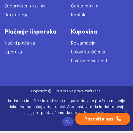
Zaboravljena lozinka
Česta pitanja
Registracija
Kontakt
Plaćanje i isporuka
Kupovina
Načini plaćanja
Reklamacija
Isporuka
Uslovi korišćenja
Politika privatnosti
Copyright ©.Eurus.rs. Sva prava zadržana.
- Izradio
Cubes
Koristimo kolačiće kako bismo osigurali da vam pružimo najbolje
iskustvo na našoj veb stranici. Ako nastavite da koristite ovaj
sajt, pretpostavićemo da ste zadovoljni njime.
Pozovite nas
Ok