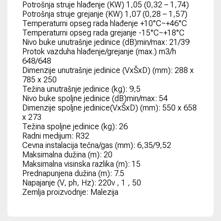
Potrošnja struje hlađenje (KW) 1,05 (0,32 – 1,74)
Potrošnja struje grejanje (KW) 1,07 (0,28 – 1,57)
Temperaturni opseg rada hlađenje +10°C~+46°C
Temperaturni opseg rada grejanje -15°C~+18°C
Nivo buke unutrašnje jedinice (dB)min/max: 21/39
Protok vazduha hlađenje/grejanje (max.) m3/h
648/648
Dimenzije unutrašnje jedinice (VxŠxD) (mm): 288 x
785 x 250
Težina unutrašnje jedinice (kg): 9,5
Nivo buke spoljne jedinice (dB)min/max: 54
Dimenzije spoljne jedinice(VxŠxD) (mm): 550 x 658
x 273
Težina spoljne jedinice (kg): 26
Radni medijum: R32
Cevna instalacija tečna/gas (mm): 6,35/9,52
Maksimalna dužina (m): 20
Maksimalna visinska razlika (m): 15
Prednapunjena dužina (m): 7.5
Napajanje (V, ph, Hz): 220v , 1 , 50
Zemlja proizvodnje: Malezija