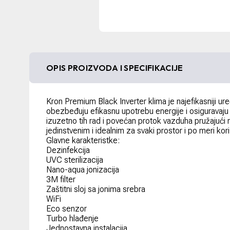
OPIS PROIZVODA I SPECIFIKACIJE
Kron Premium Black Inverter klima je najefikasniji ure
obezbeđuju efikasnu upotrebu energije i osiguravaju 
izuzetno tih rad i povećan protok vazduha pružajući 
jedinstvenim i idealnim za svaki prostor i po meri kori
Glavne karakteristke:
Dezinfekcija
UVC sterilizacija
Nano-aqua jonizacija
3M filter
Zaštitni sloj sa jonima srebra
WiFi
Eco senzor
Turbo hlađenje
Jednostavna instalacija