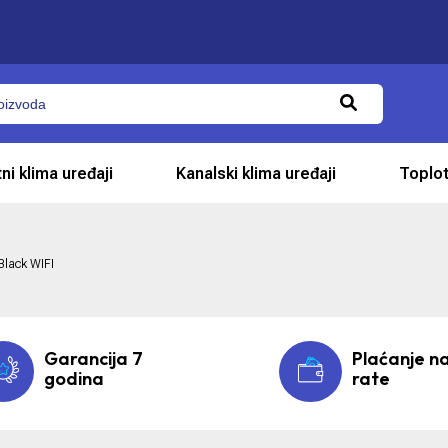
ni klima uređaji
Kanalski klima uređaji
Toplo
Black WIFI
Garancija 7
Plaćanje n
godina
rate