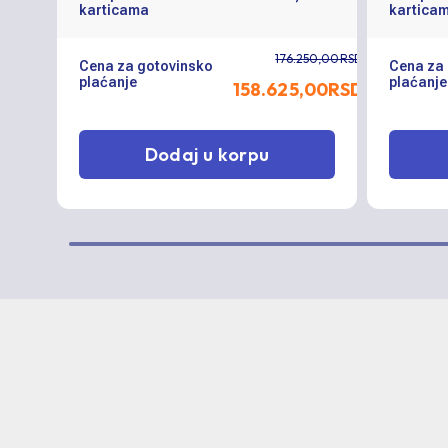
karticama
kartica
176.250,00RSD
Cena za gotovinsko
Cena za
plaćanje
plaćanje
158.625,00
RSD
Dodaj u korpu