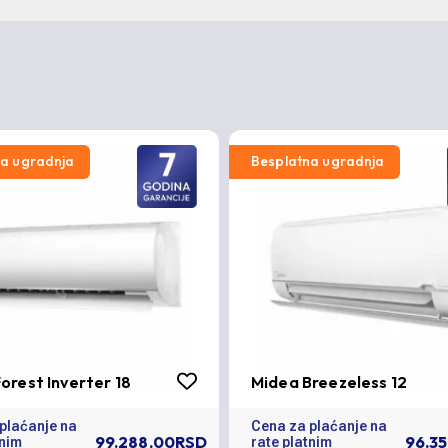
na ugradnja
Besplatna ugradnja
orest Inverter 18
Midea Breezeless 12
plaćanje na
Cena za plaćanje na
99.288,00RSD
96.3
tnim
rate platnim