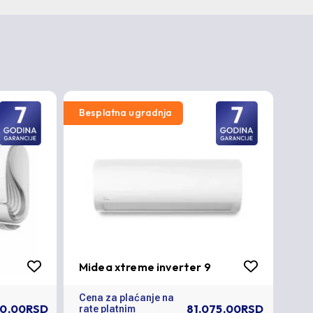
Besplatna ugradnja
Bes
Midea xtreme inverter 9
Mid
Cena za plaćanje na
Cen
50,00RSD
81.075,00RSD
rate platnim
rat