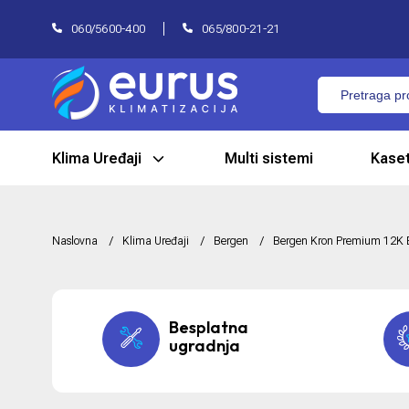
060/5600-400
065/800-21-21
Klima Uređaji
Multi sistemi
Kaset
Naslovna
Klima Uređaji
Bergen
Bergen Kron Premium 12K 
Besplatna
ugradnja