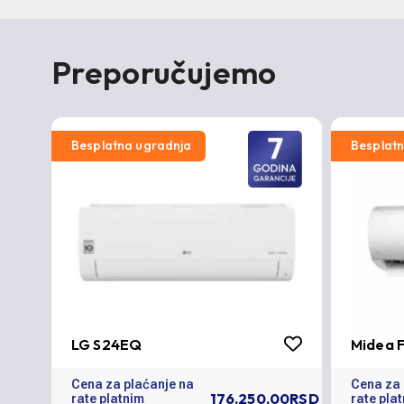
Preporučujemo
Besplatna ugradnja
Besplat
LG S24EQ
Midea F
Cena za plaćanje na
Cena za 
176.250,00RSD
rate platnim
rate pla