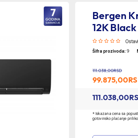
Bergen K
12K Black
Ostavi
Šifra prozivoda:
9
111.038,00RSD
99.875,00
R
111.038,00R
* Iskazana cena sa popust
gotovinsko plaćanje prilik