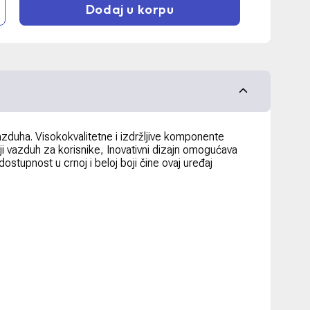
Dodaj u korpu
 vazduha. Visokokvalitetne i izdržljive komponente
 vazduh za korisnike, Inovativni dizajn omogućava
stupnost u crnoj i beloj boji čine ovaj uređaj