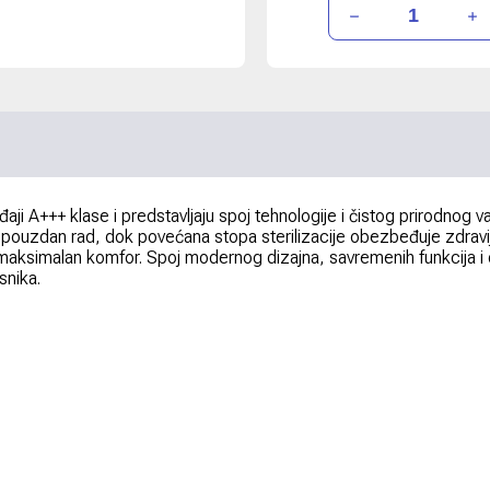
đaji A+++ klase i predstavljaju spoj tehnologije i čistog prirodnog
pouzdan rad, dok povećana stopa sterilizacije obezbeđuje zdraviji
maksimalan komfor. Spoj modernog dizajna, savremenih funkcija i do
snika.