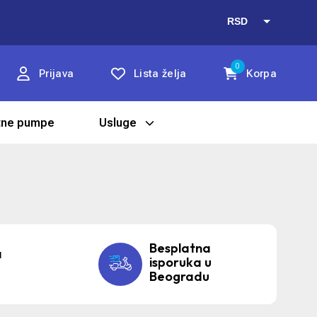
RSD
EUR
0
Prijava
Lista želja
Korpa
tne pumpe
Usluge
Besplatna
a
isporuka u
Beogradu