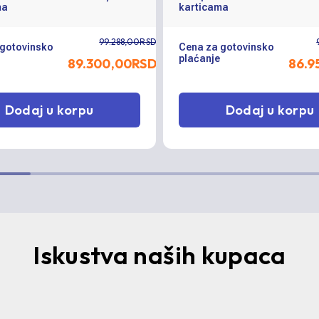
ma
karticama
99.288,00RSD
 gotovinsko
Cena za gotovinsko
plaćanje
89.300,00
RSD
86.9
Dodaj u korpu
Dodaj u korpu
Iskustva naših kupaca