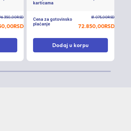
karticama
kar
96.350,00RSD
81.075,00RSD
Cena za gotovinsko
Cen
plaćanje
pla
50,00
RSD
72.850,00
RSD
Dodaj u korpu