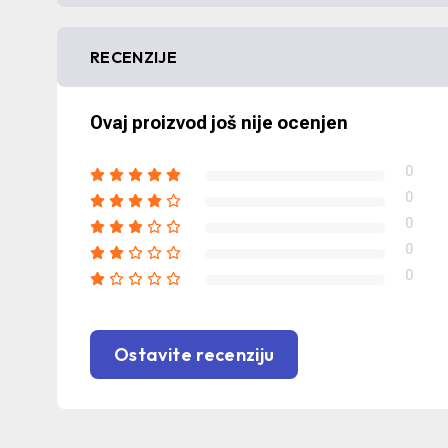
RECENZIJE
Ovaj proizvod još nije ocenjen
0
0
0
0
0
Ostavite recenziju