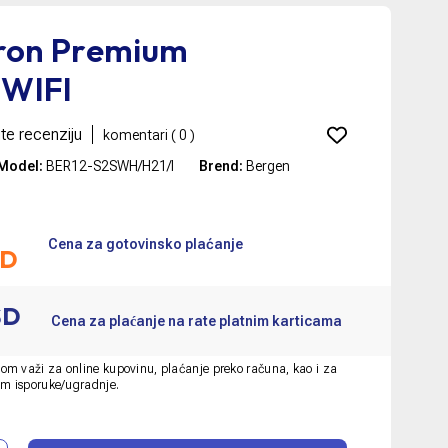
ron Premium
 WIFI
te recenziju
komentari (
0
)
Model:
BER12-S2SWH/H21/I
Brend:
Bergen
Cena za gotovinsko plaćanje
SD
SD
Cena za plaćanje na rate platnim karticama
om važi za online kupovinu, plaćanje preko računa, kao i za
om isporuke/ugradnje.