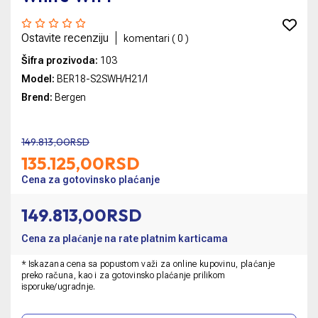
Ostavite recenziju
komentari (
0
)
Šifra prozivoda:
103
Model:
BER18-S2SWH/H21/I
Brend:
Bergen
149.813,00RSD
135.125,00
RSD
Cena za gotovinsko plaćanje
149.813,00RSD
Cena za plaćanje na rate platnim karticama
* Iskazana cena sa popustom važi za online kupovinu, plaćanje
preko računa, kao i za gotovinsko plaćanje prilikom
isporuke/ugradnje.