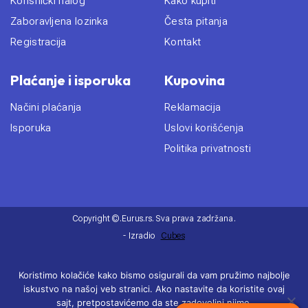
Korisnički nalog
Kako kupiti
Zaboravljena lozinka
Česta pitanja
Registracija
Kontakt
Plaćanje i isporuka
Kupovina
Načini plaćanja
Reklamacija
Isporuka
Uslovi korišćenja
Politika privatnosti
Copyright ©.Eurus.rs. Sva prava zadržana.
- Izradio
Cubes
Koristimo kolačiće kako bismo osigurali da vam pružimo najbolje
iskustvo na našoj veb stranici. Ako nastavite da koristite ovaj
sajt, pretpostavićemo da ste zadovoljni njime.