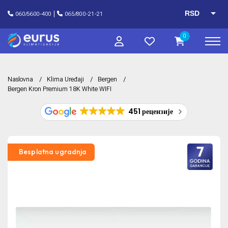
RSD
060/5600-400
065/800-21-21
EUR
0
Naslovna
Klima Uređaji
Bergen
Bergen Kron Premium 18K White WIFI
451 рецензије
Besplatna ugradnja