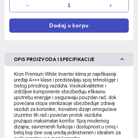
Dodaj u korpu
OPIS PROIZVODA I SPECIFIKACIJE
Kron Premium White Inverter klima je najefikasniji
uređaji A+++ klase i predstavljaju spoj tehnologije i
čistog prirodnog vazduha. Visokokvalitetne i
izdržljive komponente obezbeđuju efikasnu
upotrebu energije i osiguravaju pouzdan rad, dok
povećana stopa sterilizacije obezbeđuje zdraviji
vazduh za korisnike, Inovativni dizajn omogućava
izuzetno tih rad i povećan protok vazduha
pružajući maksimalan komfor. Spoj modernog
dizajna, savremenih funkcija i dostupnost u crnoj i
beloj boji čine ovaj uređaj jedinstvenim i idealnim za