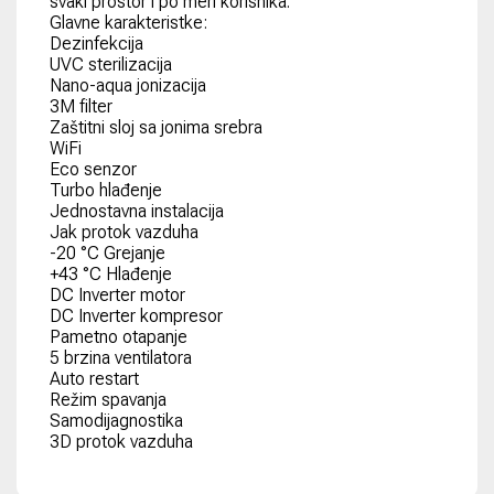
svaki prostor i po meri korisnika.
Glavne karakteristke:
Dezinfekcija
UVC sterilizacija
Nano-aqua jonizacija
3M filter
Zaštitni sloj sa jonima srebra
WiFi
Eco senzor
Turbo hlađenje
Jednostavna instalacija
Jak protok vazduha
-20 °C Grejanje
+43 °C Hlađenje
DC Inverter motor
DC Inverter kompresor
Pametno otapanje
5 brzina ventilatora
Auto restart
Režim spavanja
Samodijagnostika
3D protok vazduha