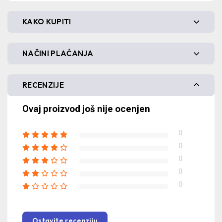
KAKO KUPITI
NAČINI PLAĆANJA
RECENZIJE
Ovaj proizvod još nije ocenjen
0
0
0
0
0
Ostavite recenziju