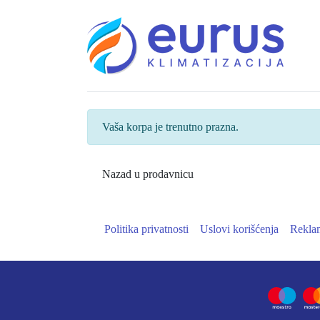
Skip
to
content
Vaša korpa je trenutno prazna.
Nazad u prodavnicu
Politika privatnosti
Uslovi korišćenja
Rekla