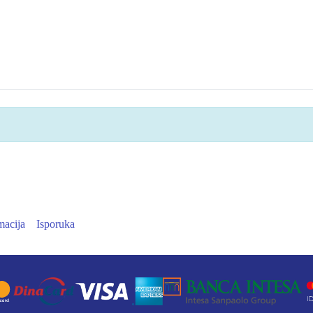
macija
Isporuka